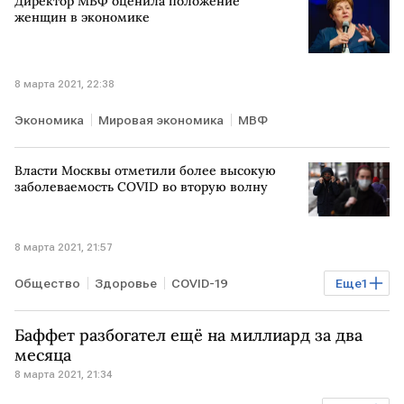
Директор МВФ оценила положение
женщин в экономике
8 марта 2021, 22:38
Экономика
Мировая экономика
МВФ
Власти Москвы отметили более высокую
заболеваемость COVID во вторую волну
8 марта 2021, 21:57
Общество
Здоровье
COVID-19
Еще
1
коронавирус
МОСКВА
Баффет разбогател ещё на миллиард за два
месяца
8 марта 2021, 21:34