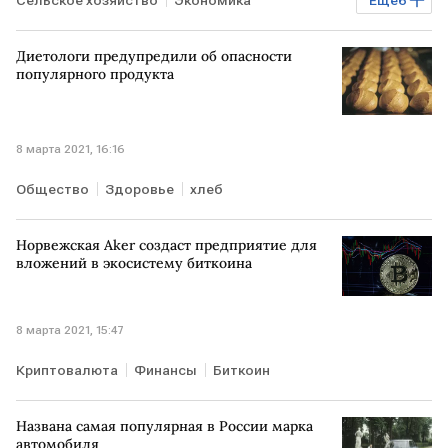
Сельское хозяйство
Экономика
Еще
6
Мировая экономика
Brexit и его последствия
Диетологи предупредили об опасности
ЕС
США
Brexit
квоты
популярного продукта
8 марта 2021, 16:16
Общество
Здоровье
хлеб
Норвежская Aker создаcт предприятие для
вложений в экосистему биткоина
8 марта 2021, 15:47
Криптовалюта
Финансы
Биткоин
Названа самая популярная в России марка
автомобиля