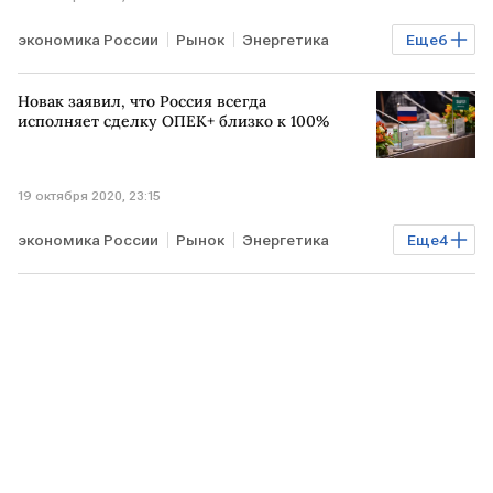
экономика России
Рынок
Энергетика
Еще
6
Нефть
Фармацевтика
Бизнес
Новак заявил, что Россия всегда
Рынок товаров
COVID-19
РОССИЯ
исполняет сделку ОПЕК+ близко к 100%
19 октября 2020, 23:15
экономика России
Рынок
Энергетика
Еще
4
Нефть
Рынок товаров
Сделка ОПЕК+
РОССИЯ