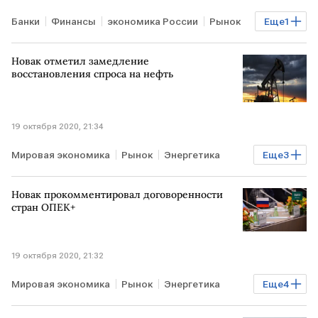
Банки
Финансы
экономика России
Рынок
Еще
1
РОССИЯ
Новак отметил замедление
восстановления спроса на нефть
19 октября 2020, 21:34
Мировая экономика
Рынок
Энергетика
Еще
3
Нефть
Рынок товаров
МИР
Новак прокомментировал договоренности
стран ОПЕК+
19 октября 2020, 21:32
Мировая экономика
Рынок
Энергетика
Еще
4
Нефть
Рынок товаров
Сделка ОПЕК+