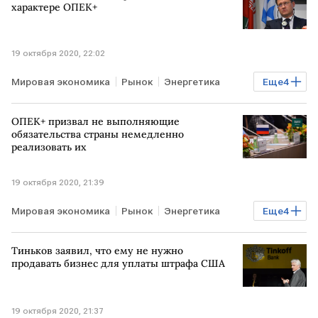
характере ОПЕК+
19 октября 2020, 22:02
Мировая экономика
Рынок
Энергетика
Еще
4
Нефть
Рынок товаров
Сделка ОПЕК+
ОПЕК+ призвал не выполняющие
МИР
обязательства страны немедленно
реализовать их
19 октября 2020, 21:39
Мировая экономика
Рынок
Энергетика
Еще
4
Нефть
Рынок товаров
Сделка ОПЕК+
Тиньков заявил, что ему не нужно
МИР
продавать бизнес для уплаты штрафа США
19 октября 2020, 21:37