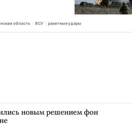
онская область
ВСУ
ракетные удары
тились новым решением фон
не