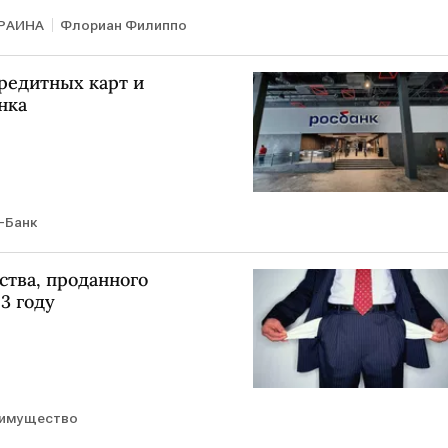
РАИНА
Флориан Филиппо
редитных карт и
нка
-Банк
ства, проданного
3 году
имущество