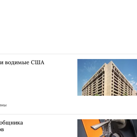
ми водимые США
ины
ообщника
ов