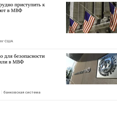
рудно приступить к
ают в МВФ
лг США
о для безопасности
вили в МВФ
банковская система