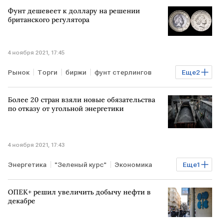
КАЗАХСТАН
уголь
транзит
Фунт дешевеет к доллару на решении
британского регулятора
4 ноября 2021, 17:45
Рынок
Торги
биржи
фунт стерлингов
Еще
2
доллар
Курсы валют
Более 20 стран взяли новые обязательства
по отказу от угольной энергетики
4 ноября 2021, 17:43
Энергетика
"Зеленый курс"
Экономика
Еще
1
уголь
ОПЕК+ решил увеличить добычу нефти в
декабре