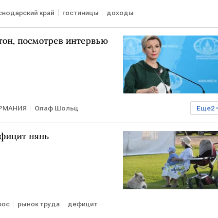
снодарский край
гостиницы
доходы
он, посмотрев интервью
РМАНИЯ
Олаф Шольц
Еще
2
керу Карлсону
ВАШИНГТОН
ефицит нянь
рос
рынок труда
дефицит