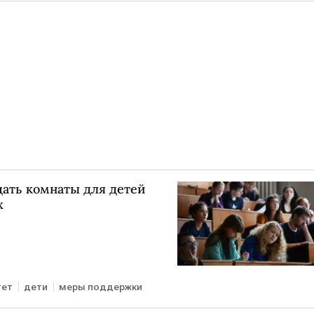
дать комнаты для детей
х
тет
дети
меры поддержки