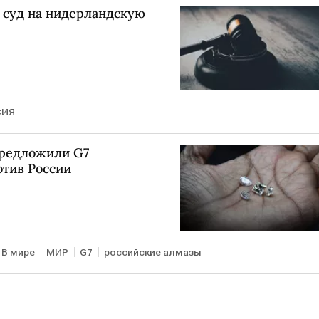
в суд на нидерландскую
СИЯ
предложили G7
отив России
В мире
МИР
G7
российские алмазы