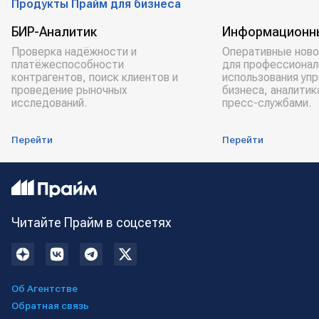
Продукты Прайм для бизнеса
БИР-Аналитик
Информационн
Проверка надёжности и
Оперативные ново
платёжеспособности
для профессионал
контрагентов, поиск клиентов и
использования уп
проведение рыночных
бизнеса, аналитик
исследований.
пресс-службами.
Перейти
Перейти
Читайте Прайм в соцсетях
Об Агентстве
Обратная связь