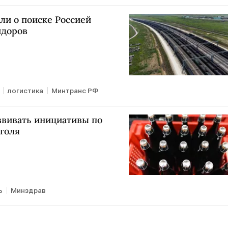
ли о поиске Россией
идоров
логистика
Минтранс РФ
звивать инициативы по
голя
ь
Минздрав