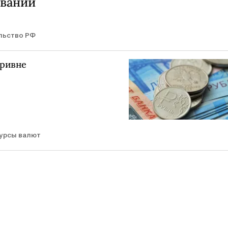
овании
льство РФ
гривне
урсы валют