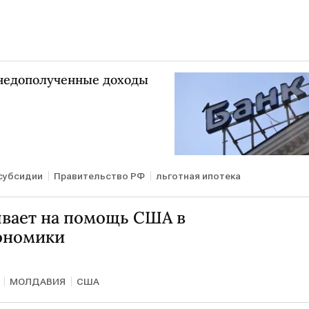
 недополученные доходы
субсидии
Правительство РФ
льготная ипотека
вает на помощь США в
ономики
МОЛДАВИЯ
США