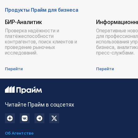
Продукты Прайм для бизнеса
БИР-Аналитик
Информационн
Проверка надёжности и
Оперативные ново
платёжеспособности
для профессионал
контрагентов, поиск клиентов и
использования уп
проведение рыночных
бизнеса, аналитик
исследований.
пресс-службами.
Перейти
Перейти
Читайте Прайм в соцсетях
Об Агентстве