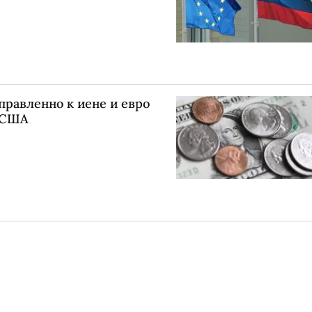
правленно к иене и евро
в США