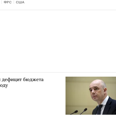
ФРС
США
ой дефицит бюджета
году