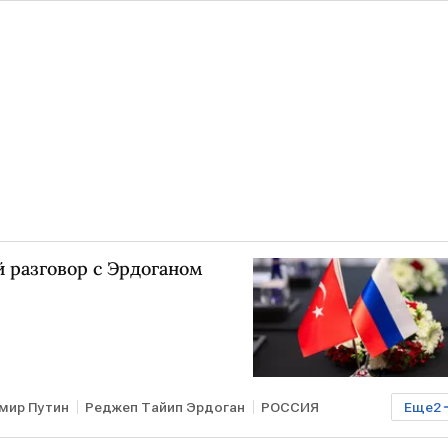
 разговор с Эрдоганом
мир Путин
Реджеп Тайип Эрдоган
РОССИЯ
Еще
2
ках