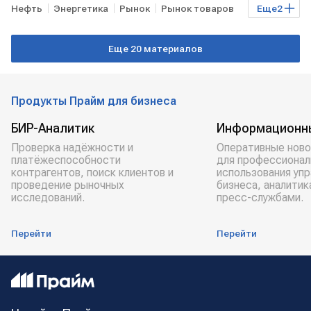
Нефть
Энергетика
Рынок
Рынок товаров
Еще
2
Торги
биржи
Еще 20 материалов
Продукты Прайм для бизнеса
БИР-Аналитик
Информационн
Проверка надёжности и
Оперативные ново
платёжеспособности
для профессионал
контрагентов, поиск клиентов и
использования уп
проведение рыночных
бизнеса, аналитик
исследований.
пресс-службами.
Перейти
Перейти