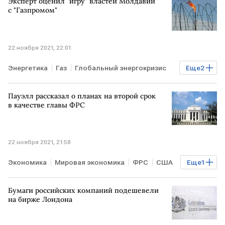
Эксперт оценил "игру" властей Молдавии
с "Газпромом"
22 ноября 2021, 22:01
Энергетика
Газ
Глобальный энергокризис
Еще
2
Газпром
МОЛДАВИЯ
Пауэлл рассказал о планах на второй срок
в качестве главы ФРС
22 ноября 2021, 21:58
Экономика
Мировая экономика
ФРС
США
Еще
1
Джо Байден
Бумаги российских компаний подешевели
на бирже Лондона