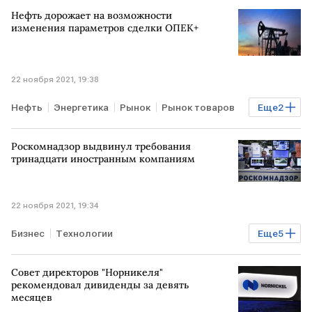
Газпром
МОЛДАВИЯ
Нефть дорожает на возможности
изменения параметров сделки ОПЕК+
22 ноября 2021, 19:38
Нефть
Энергетика
Рынок
Рынок товаров
Еще
2
Торги
биржи
Роскомнадзор выдвинул требования
тринадцати иностранным компаниям
22 ноября 2021, 19:34
Бизнес
Технологии
Еще
5
регулирование интернета
Роскомнадзор
Совет директоров "Норникеля"
РОССИЯ
Google
Twitter
Meta
рекомендовал дивиденды за девять
месяцев