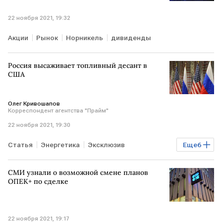
22 ноября 2021, 19:32
Акции
Рынок
Норникель
дивиденды
Россия высаживает топливный десант в
США
Олег Кривошапов
Корреспондент агентства "Прайм"
22 ноября 2021, 19:30
Статья
Энергетика
Эксклюзив
Еще
6
Мировая экономика
дизельное топливо
СМИ узнали о возможной смене планов
НПЗ
Финам
ФТС
WTI
ОПЕК+ по сделке
22 ноября 2021, 19:17