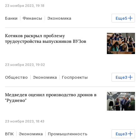
23 ноября 2023, 19:18
Банки
Финансы
Экономика
Еще
5
Мировая экономика
В мире
ОАЭ
услуги
Котяков раскрыл проблему
Бизнес
трудоустройства выпускников ВУЗов
23 ноября 2023, 19:02
Общество
Экономика
Госпроекты
Еще
3
РОССИЯ
работа
рынок труда
выпускники
Медведев оценил производство дронов в
"Руднево"
23 ноября 2023, 18:43
ВПК
Экономика
Промышленность
Еще
3