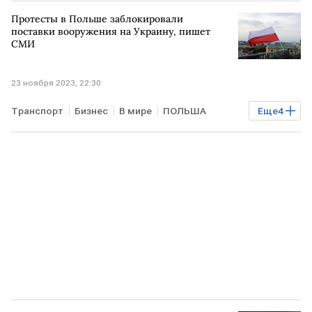
Алексей Пушков
Западная Европа
кризис
Протесты в Польше заблокировали
поставки вооружения на Украину, пишет
СМИ
23 ноября 2023, 22:30
Транспорт
Бизнес
В мире
ПОЛЬША
Еще
4
УКРАИНА
поставки
граница
вооружение