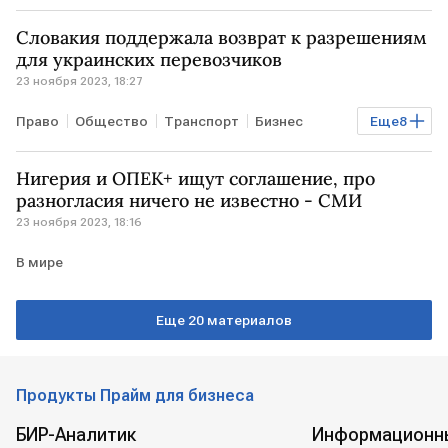
РОССИЯ
СВО
беспилотник
Словакия поддержала возврат к разрешениям
Дмитрий Медведев
для украинских перевозчиков
23 ноября 2023, 18:27
Право
Общество
Транспорт
Бизнес
Еще
8
Регионы
Экономика
В мире
СЛОВАКИЯ
Нигерия и ОПЕК+ ищут соглашение, про
Система
разрешение
перевозчик
разногласия ничего не известно - СМИ
23 ноября 2023, 18:16
УКРАИНА
В мире
Еще 20 материалов
Продукты Прайм для бизнеса
БИР-Аналитик
Информационн