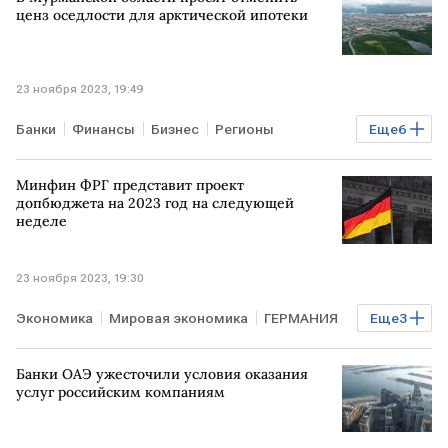
ценз оседлости для арктической ипотеки
23 ноября 2023, 19:49
Банки
Финансы
Бизнес
Регионы
Еще
6
Экономика
Недвижимость
РОССИЯ
Минфин ФРГ представит проект
МУРМАНСК
арктическая ипотека
ипотека
допбюджета на 2023 год на следующей
неделе
23 ноября 2023, 19:30
Экономика
Мировая экономика
ГЕРМАНИЯ
Еще
3
ФРГ
Минфин ФРГ
бюджет
Банки ОАЭ ужесточили условия оказания
услуг российским компаниям