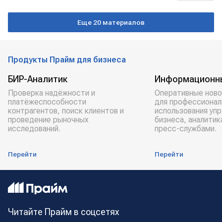
США
Boeing
самолет
полеты
Еще 20 материалов
Продукты Прайм для бизнеса
БИР-Аналитик
Информационн
Проверка надёжности и
Оперативные ново
платёжеспособности
для профессионал
контрагентов, поиск клиентов и
использования уп
проведение рыночных
бизнеса, аналитик
исследований.
пресс-службами.
Перейти
Перейти
Читайте Прайм в соцсетях