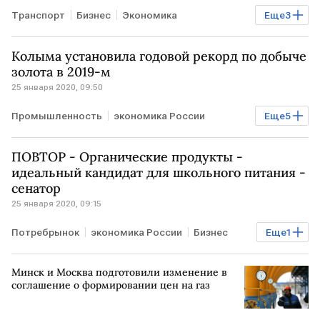
Транспорт
Бизнес
Экономика
Еще
3
Мировая экономика
КИТАЙ
COVID-19
Колыма установила годовой рекорд по добыче
золота в 2019-м
25 января 2020, 09:50
Промышленность
экономика России
Еще
5
Экономика
РОССИЯ
КОЛЫМА
золото
ПОВТОР - Органические продукты -
добыча
идеальный кандидат для школьного питания -
сенатор
25 января 2020, 09:15
Потребрынок
экономика России
Бизнес
Еще
1
РОССИЯ
Минск и Москва подготовили изменение в
соглашение о формировании цен на газ