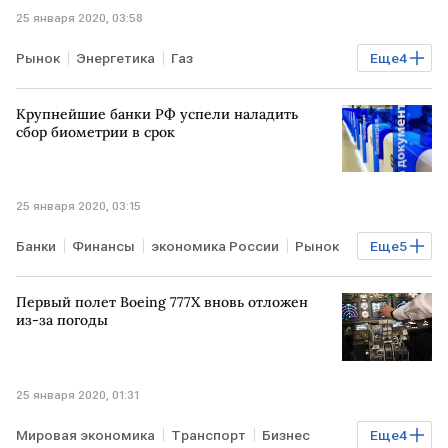
25 января 2020, 03:58
Рынок
Энергетика
Газ
Еще
4
Отношения России и Белоруссии
цены
Крупнейшие банки РФ успели наладить
РОССИЯ
БЕЛОРУССИЯ
сбор биометрии в срок
25 января 2020, 03:15
Банки
Финансы
экономика России
Рынок
Еще
5
Статья
Технологии
РОССИЯ
биометрия
Первый полет Boeing 777X вновь отложен
сборы
из-за погоды
25 января 2020, 01:31
Мировая экономика
Транспорт
Бизнес
Еще
4