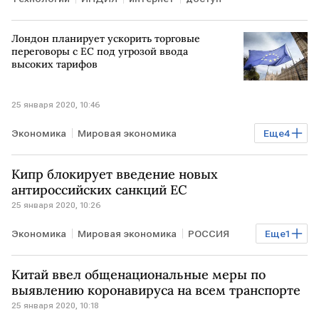
Лондон планирует ускорить торговые
переговоры с ЕС под угрозой ввода
высоких тарифов
25 января 2020, 10:46
Экономика
Мировая экономика
Еще
4
Brexit и его последствия
ВЕЛИКОБРИТАНИЯ
Кипр блокирует введение новых
ЕС
Brexit
антироссийских санкций ЕС
25 января 2020, 10:26
Экономика
Мировая экономика
РОССИЯ
Еще
1
КИПР
Китай ввел общенациональные меры по
выявлению коронавируса на всем транспорте
25 января 2020, 10:18