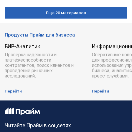
Глобальный энергокризис
РОССИЯ
уголь
Еще 20 материалов
ЕВРОПА
Продукты Прайм для бизнеса
БИР-Аналитик
Информационн
Проверка надёжности и
Оперативные ново
платёжеспособности
для профессионал
контрагентов, поиск клиентов и
использования уп
проведение рыночных
бизнеса, аналитик
исследований.
пресс-службами.
Перейти
Перейти
Читайте Прайм в соцсетях