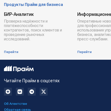
Продукты Прайм для бизнеса
БИР-Аналитик
Информационн
Проверка надёжности и
Оперативные ново
платёжеспособности
для профессионал
контрагентов, поиск клиентов и
использования уп
проведение рыночных
бизнеса, аналитик
исследований.
пресс-службами.
Перейти
Перейти
Читайте Прайм в соцсетях
Об Агентстве
Обратная связь