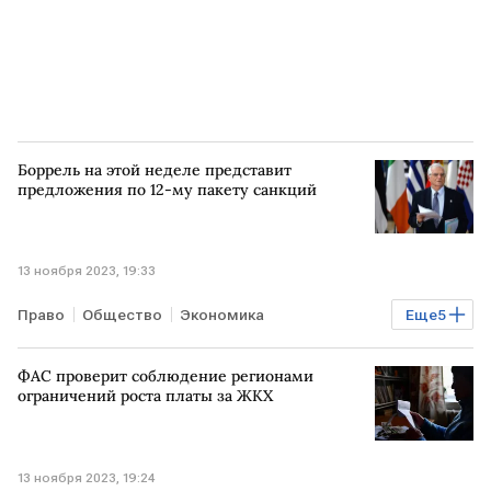
Боррель на этой неделе представит
предложения по 12-му пакету санкций
13 ноября 2023, 19:33
Право
Общество
Экономика
Еще
5
Промышленность
В мире
ЕС
РОССИЯ
ФАС проверит соблюдение регионами
санкции против РФ
ограничений роста платы за ЖКХ
13 ноября 2023, 19:24