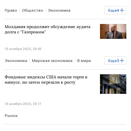
Право
Общество
Экономика
Еще
4
Мировая экономика
В мире
ТУРЦИЯ
Молдавия продолжит обсуждение аудита
ЗАПАД
долга с "Газпромом"
13 ноября 2023, 20:42
Экономика
Мировая экономика
В мире
Еще
3
МОЛДАВИЯ
аудит
Газпром
Фондовые индексы США начали торги в
минусе, но затем перешли к росту
13 ноября 2023, 20:17
Рынок