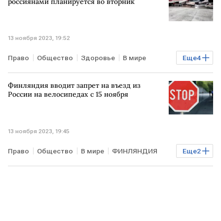
россиянами планируется во вторник
13 ноября 2023, 19:52
Право
Общество
Здоровье
В мире
Еще
4
РОССИЯ
МЧС
СЕКТОР ГАЗА
Финляндия вводит запрет на въезд из
палестино-израильский конфликт
России на велосипедах с 15 ноября
13 ноября 2023, 19:45
Право
Общество
В мире
ФИНЛЯНДИЯ
Еще
2
граница
велосипеды