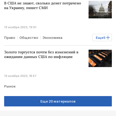
В США не знают, сколько денег потрачено
на Украину, пишет СМИ
13 ноября 2023, 19:01
Право
Общество
Экономика
Еще
5
Мировая экономика
В мире
США
Золото торгуется почти без изменений в
помощь Украине
финансовая помощь
ожидании данных США по инфляции
13 ноября 2023, 18:57
Рынок
Еще 20 материалов