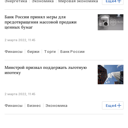
Энергетика
Экономика
Мировая экономика
Еще
4
ПОЛЬША
АВСТРАЛИЯ
РОССИЯ
уголь
Банк России принял меры для
предотвращения массовой продажи
ценных бумаг
2 марта 2022, 11:45
Финансы
биржи
Торги
Банк России
Минстрой призвал поддержать льготную
ипотеку
2 марта 2022, 11:45
Финансы
Бизнес
Экономика
Еще
4
Недвижимость
Минстрой РФ
ипотека
строительство