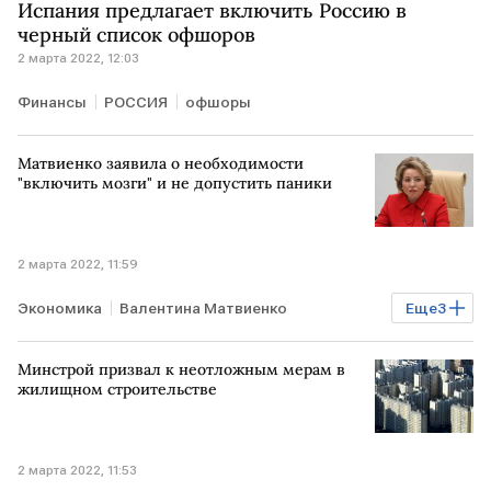
Испания предлагает включить Россию в
черный список офшоров
2 марта 2022, 12:03
Финансы
РОССИЯ
офшоры
Матвиенко заявила о необходимости
"включить мозги" и не допустить паники
2 марта 2022, 11:59
Экономика
Валентина Матвиенко
Еще
3
подорожание
товары повседневного спроса
Минстрой призвал к неотложным мерам в
продукты
жилищном строительстве
2 марта 2022, 11:53