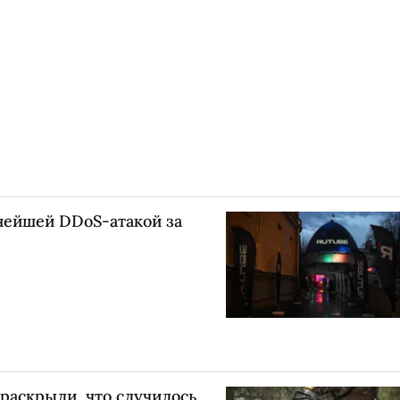
нейшей DDoS-атакой за
 раскрыли, что случилось