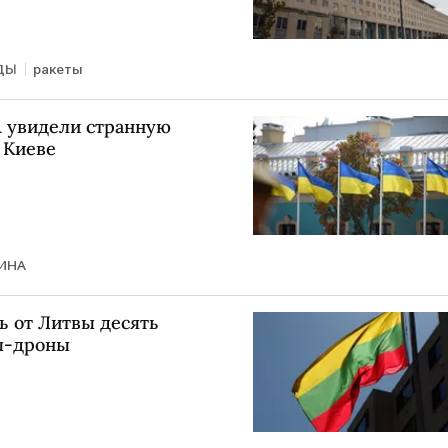
ДЫ
ракеты
А увидели странную
 Киеве
ИНА
ь от Литвы десять
ы-дроны