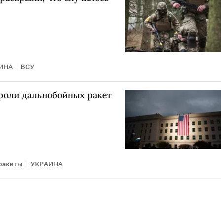
ИНА
ВСУ
 роли дальнобойных ракет
ракеты
УКРАИНА