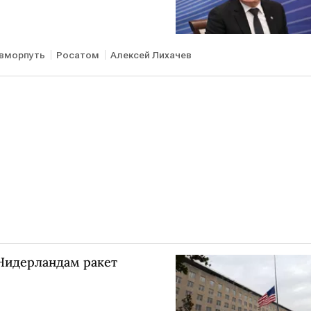
вморпуть
Росатом
Алексей Лихачев
Нидерландам ракет