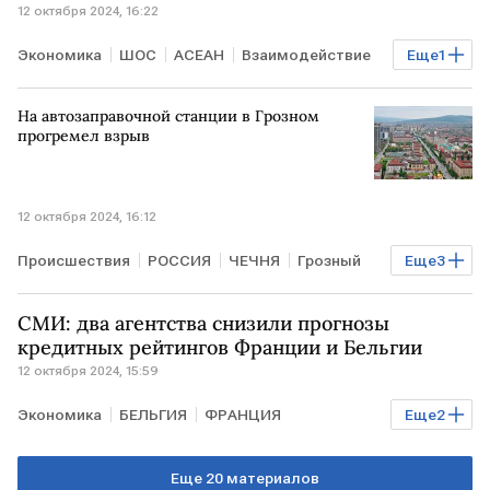
12 октября 2024, 16:22
Экономика
ШОС
АСЕАН
Взаимодействие
Еще
1
сотрудничество
На автозаправочной станции в Грозном
прогремел взрыв
12 октября 2024, 16:12
Происшествия
РОССИЯ
ЧЕЧНЯ
Грозный
Еще
3
пожар
МЧС России
взрыв на АЗС
СМИ: два агентства снизили прогнозы
кредитных рейтингов Франции и Бельгии
12 октября 2024, 15:59
Экономика
БЕЛЬГИЯ
ФРАНЦИЯ
Еще
2
кредитный рейтинг
Fitch Ratings
Еще 20 материалов