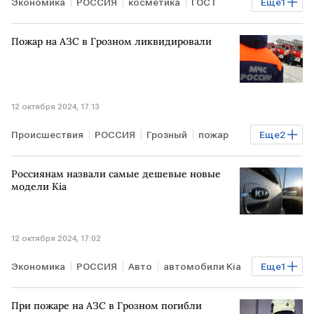
Экономика
РОССИЯ
косметика
ГОСТ
Еще
1
Natura Siberica
Пожар на АЗС в Грозном ликвидировали
12 октября 2024, 17:13
Происшествия
РОССИЯ
Грозный
пожар
Еще
2
взрыв на АЗС
МЧС России
Россиянам назвали самые дешевые новые
модели Kia
12 октября 2024, 17:02
Экономика
РОССИЯ
Авто
автомобили Kia
Еще
1
цены на автомобили
При пожаре на АЗС в Грозном погибли