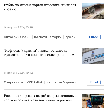
ВС РФ
Минобороны РФ
Рубль по итогам торгов вторника снизился
к юаню
6 августа 2024, 19:48
Китайский юань
валютные торги
рубль
Еще
3
юань
Курсы валют
Мосбиржа
"Нафтогаз Украины" назвал остановку
транзита нефти политическим решением
6 августа 2024, 19:42
Энергетика
УКРАИНА
Нафтогаз Украины
Еще
1
транзит нефти
Российский рынок акций закрыл основные
торги вторника незначительным ростом