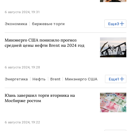
6 августа 2024, 19:31
Экономика
биржевые торги
Еще
3
российский рынок акций
индекс Мосбиржи
Минэнерго США понизило прогноз
РТС
средней цены нефти Brent на 2024 год
6 августа 2024, 19:28
Энергетика
Нефть
Brent
Минэнерго США
Еще
1
прогноз
Юань завершил торги вторника на
Мосбирже ростом
6 августа 2024, 19:22