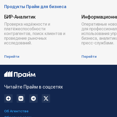
Продукты Прайм для бизнеса
БИР-Аналитик
Информационн
Проверка надёжности и
Оперативные ново
платёжеспособности
для профессионал
контрагентов, поиск клиентов и
использования уп
проведение рыночных
бизнеса, аналитик
исследований.
пресс-службами.
Перейти
Перейти
Читайте Прайм в соцсетях
Об Агентстве