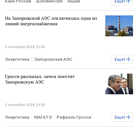
Банк России
допэмиссия
Акции
Еще
1
Positive Technologies
На Запорожской АЭС отключилась одна из
линий энергоснабжения
2 сентября 2024, 21:56
Энергетика
Запорожская АЭС
Еще
1
отключение электричества
Гросси рассказал, зачем посетит
Запорожскую АЭС
2 сентября 2024, 21:33
Энергетика
МАГАТЭ
Рафаэль Гросси
Еще
1
Запорожская АЭС