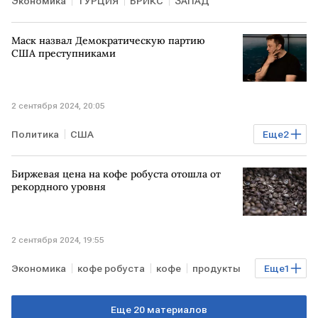
Экономика
ТУРЦИЯ
БРИКС
ЗАПАД
Маск назвал Демократическую партию
США преступниками
2 сентября 2024, 20:05
Политика
США
Еще
2
Демократическая партия США
Илон Маск
Биржевая цена на кофе робуста отошла от
рекордного уровня
2 сентября 2024, 19:55
Экономика
кофе робуста
кофе
продукты
Еще
1
биржевые торги
Еще 20 материалов