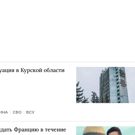
уация в Курской области
ИНА
СВО
ВСУ
идать Францию в течение