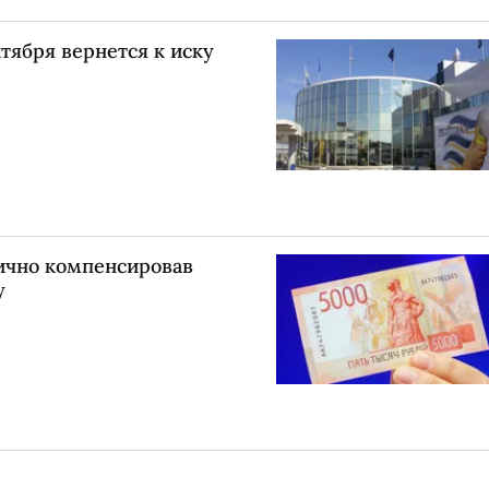
тября вернется к иску
тично компенсировав
у