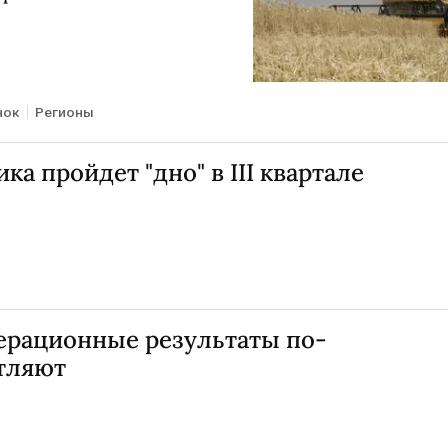
нок
Регионы
а пройдет "дно" в III квартале
перационные результаты по-
тляют