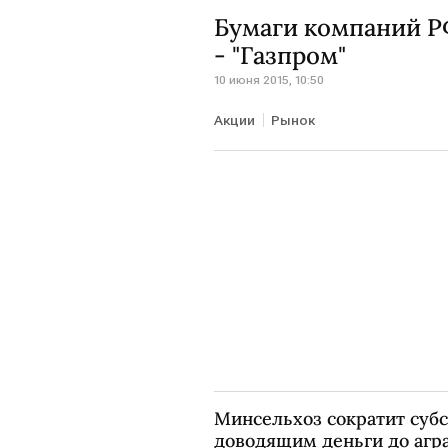
Бумаги компаний РФ
- "Газпром"
10 июня 2015, 10:50
Акции
Рынок
Минсельхоз сократит субс
доводящим деньги до агр