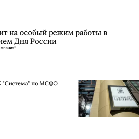
ит на особый режим работы в
ием Дня России
омпания"
К "Система" по МСФО