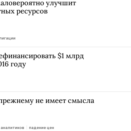
маловероятно улучшит
тных ресурсов
лигации
рефинансировать $1 млрд
016 году
-прежнему не имеет смысла
 аналитиков
падение цен