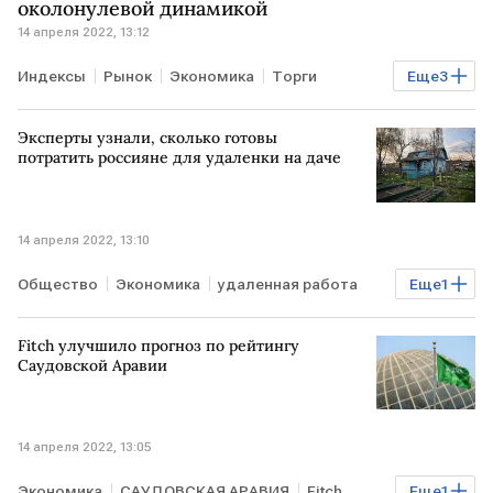
околонулевой динамикой
14 апреля 2022, 13:12
Индексы
Рынок
Экономика
Торги
Еще
3
биржи США
индекс Dow Jones
Эксперты узнали, сколько готовы
индекс NASDAQ
потратить россияне для удаленки на даче
14 апреля 2022, 13:10
Общество
Экономика
удаленная работа
Еще
1
дача
Fitch улучшило прогноз по рейтингу
Саудовской Аравии
14 апреля 2022, 13:05
Экономика
САУДОВСКАЯ АРАВИЯ
Fitch
Еще
1