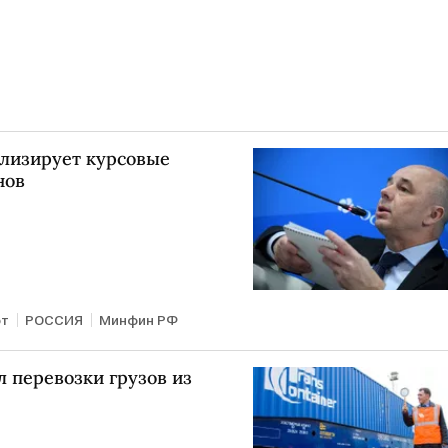
лизирует курсовые
нов
ют
РОССИЯ
Минфин РФ
л перевозки грузов из