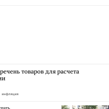
речень товаров для расчета
ии
инфляция
упать