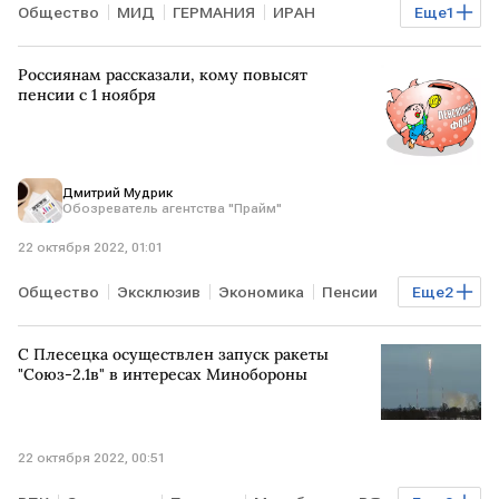
Общество
МИД
ГЕРМАНИЯ
ИРАН
Еще
1
путешествия
Россиянам рассказали, кому повысят
пенсии с 1 ноября
Дмитрий Мудрик
Обозреватель агентства "Прайм"
22 октября 2022, 01:01
Общество
Эксклюзив
Экономика
Пенсии
Еще
2
РЭУ им. Г.В.Плеханова
Ольга Лебединская
С Плесецка осуществлен запуск ракеты
"Союз-2.1в" в интересах Минобороны
22 октября 2022, 00:51