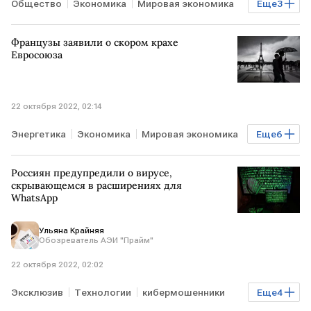
Общество
Экономика
Мировая экономика
Еще
3
США
Джо Байден
выборы в США
Французы заявили о скором крахе
Евросоюза
22 октября 2022, 02:14
Энергетика
Экономика
Мировая экономика
Еще
6
ФРАНЦИЯ
Le Figaro
ЕС
Брюссель
Россиян предупредили о вирусе,
саммит ЕС
энергокризис
скрывающемся в расширениях для
WhatsApp
Ульяна Крайняя
Обозреватель АЭИ "Прайм"
22 октября 2022, 02:02
Эксклюзив
Технологии
кибермошенники
Еще
4