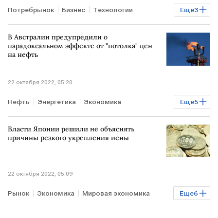
Потребрынок
Бизнес
Технологии
Еще
3
смартфоны
экспертное мнение
Мегафон
В Австралии предупредили о
парадоксальном эффекте от "потолка" цен
на нефть
22 октября 2022, 05:20
Нефть
Энергетика
Экономика
Еще
5
Мировая экономика
ЗАПАД
Власти Японии решили не объяснять
санкции против РФ
рост цен
причины резкого укрепления иены
энергоносители
22 октября 2022, 05:09
Рынок
Экономика
Мировая экономика
Еще
6
ЯПОНИЯ
курс иены
Банк Японии