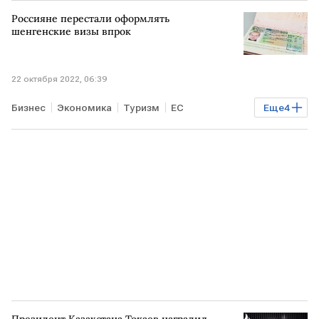
Недвижимость
ФИНЛЯНДИЯ
Россияне перестали оформлять
коммунальные услуги
счета
россияне
шенгенские визы впрок
22 октября 2022, 06:39
Бизнес
Экономика
Туризм
ЕС
Еще
4
шенгенские визы
ЭСТОНИЯ
ЛИТВА
ФИНЛЯНДИЯ
Президент Казахстана Токаев наградил