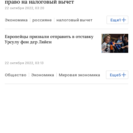
право на налоговый вычет
22 октября 2022, 03:20
сделка
Экономика
россияне
налоговый вычет
Еще
1
Право
Европейцы призвали отправить в отставку
Урсулу фон дер Ляйен
22 октября 2022, 03:13
Общество
Экономика
Мировая экономика
Еще
5
Еврокомиссия
Урсула фон дер Ляйен
поддержка
ЕС
отставка