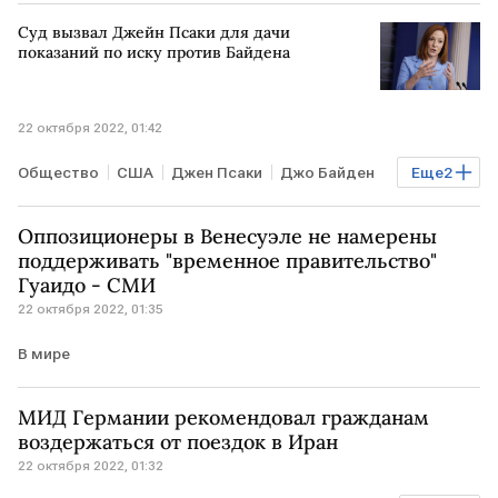
смартфоны
WhatsApp
мессенджеры
Суд вызвал Джейн Псаки для дачи
вирусы
показаний по иску против Байдена
22 октября 2022, 01:42
Общество
США
Джен Псаки
Джо Байден
Еще
2
суд
показания
Оппозиционеры в Венесуэле не намерены
поддерживать "временное правительство"
Гуаидо - СМИ
22 октября 2022, 01:35
В мире
МИД Германии рекомендовал гражданам
воздержаться от поездок в Иран
22 октября 2022, 01:32