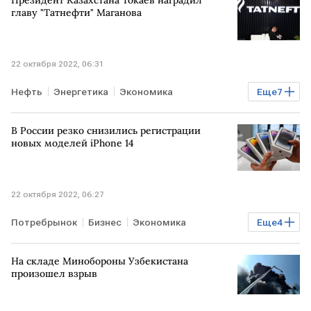
главу "Татнефти" Маганова
22 октября 2022, 06:31
Нефть
Энергетика
Экономика
Еще
7
Мировая экономика
КАЗАХСТАН
В России резко снизились регистрации
Касым-Жомарт Токаев
Татнефть
новых моделей iPhone 14
Наиль Маганов
Орден
Награждение
22 октября 2022, 06:27
Потребрынок
Бизнес
Экономика
Еще
4
Технологии
iPhone
регистрация
Билайн
На складе Минобороны Узбекистана
произошел взрыв