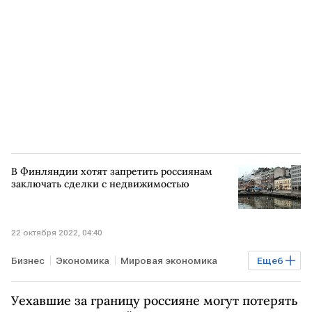
валютная интервенция
Курсы валют
доллар
В Финляндии хотят запретить россиянам
заключать сделки с недвижимостью
22 октября 2022, 04:40
Бизнес
Экономика
Мировая экономика
Еще
6
Недвижимость
ФИНЛЯНДИЯ
Уехавшие за границу россияне могут потерять
Минобороны РФ
россияне
запрет