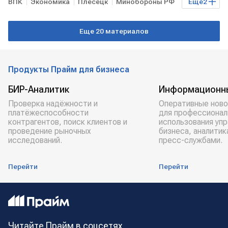
ВПК
Экономика
Плесецк
Минобороны РФ
Еще
2
космос
Архангельская область
Еще 20 материалов
Продукты Прайм для бизнеса
БИР-Аналитик
Информационн
Проверка надёжности и
Оперативные ново
платёжеспособности
для профессионал
контрагентов, поиск клиентов и
использования уп
проведение рыночных
бизнеса, аналитик
исследований.
пресс-службами.
Перейти
Перейти
Читайте Прайм в соцсетях