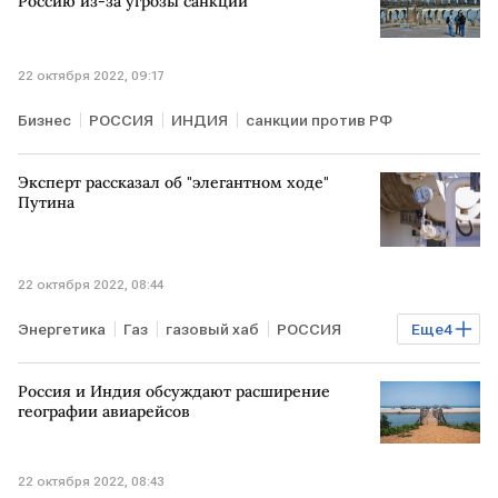
Россию из-за угрозы санкций
22 октября 2022, 09:17
Бизнес
РОССИЯ
ИНДИЯ
санкции против РФ
Эксперт рассказал об "элегантном ходе"
Путина
22 октября 2022, 08:44
Энергетика
Газ
газовый хаб
РОССИЯ
Еще
4
ТУРЦИЯ
Владимир Путин
поставки газа
Россия и Индия обсуждают расширение
ЕВРОПА
географии авиарейсов
22 октября 2022, 08:43