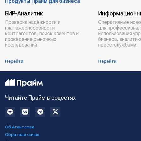
Продукты Прайм для бизнеса
БИР-Аналитик
Информационн
Проверка надёжности и
Оперативные ново
платёжеспособности
для профессионал
контрагентов, поиск клиентов и
использования уп
проведение рыночных
бизнеса, аналитик
исследований.
пресс-службами.
Перейти
Перейти
Читайте Прайм в соцсетях
Об Агентстве
Обратная связь