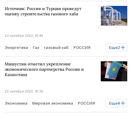
Михаил Мишустин
Налоги
Источник: Россия и Турция проведут
страховые взносы
отсрочка
оценку строительства газового хаба
22 октября 2022, 10:44
Энергетика
Газ
газовый хаб
РОССИЯ
Еще
2
ТУРЦИЯ
поставки газа
Мишустин отметил укрепление
экономического партнерства России и
Казахстана
22 октября 2022, 10:35
Экономика
Мировая экономика
РОССИЯ
Еще
4
КАЗАХСТАН
Михаил Мишустин
торговля
инвестиции