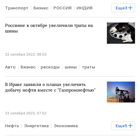
Транспорт
Бизнес
РОССИЯ
ИНДИЯ
Еще
3
самолет
авиасообщение
рейсы
Россияне в октябре увеличили траты на
шины
22 октября 2022, 08:03
Авто
Бизнес
расходы
шины
траты
В Ираке заявили о планах увеличить
добычу нефти вместе с "Газпромнефтью"
22 октября 2022, 07:52
Нефть
Энергетика
Экономика
Еще
5
Мировая экономика
добыча
ИРАК