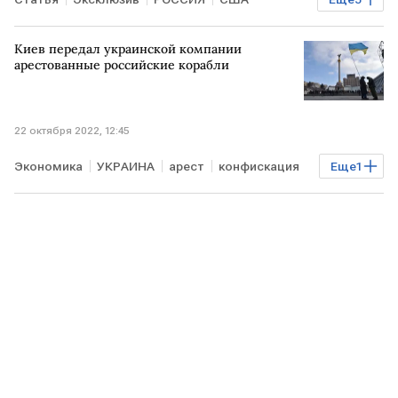
политика
Экономика
ИЗРАИЛЬ
Киев передал украинской компании
геополитика
БЛИЖНИЙ ВОСТОК
арестованные российские корабли
22 октября 2022, 12:45
Экономика
УКРАИНА
арест
конфискация
Еще
1
корабли