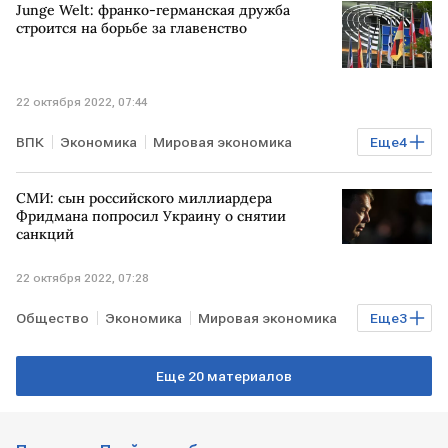
Junge Welt: франко-германская дружба
месторождение нефти
Газпром нефть
строится на борьбе за главенство
22 октября 2022, 07:44
ВПК
Экономика
Мировая экономика
Еще
4
Энергетика
ФРАНЦИЯ
ГЕРМАНИЯ
ЕС
СМИ: сын российского миллиардера
Фридмана попросил Украину о снятии
санкций
22 октября 2022, 07:28
Общество
Экономика
Мировая экономика
Еще
3
Михаил Фридман
Forbes
Альфа-банк
Еще 20 материалов