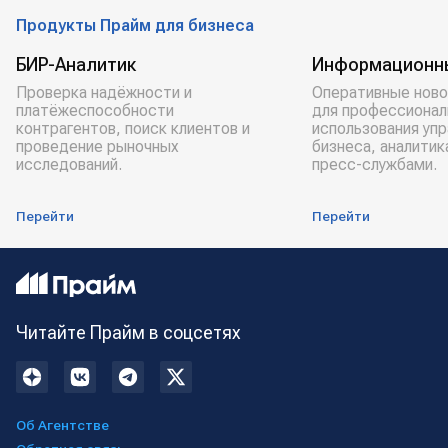
Продукты Прайм для бизнеса
БИР-Аналитик
Информационн
Проверка надёжности и
Оперативные ново
платёжеспособности
для профессионал
контрагентов, поиск клиентов и
использования уп
проведение рыночных
бизнеса, аналитик
исследований.
пресс-службами.
Перейти
Перейти
Читайте Прайм в соцсетях
Об Агентстве