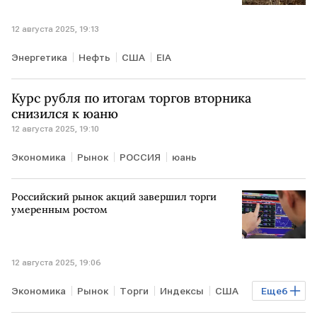
12 августа 2025, 19:13
Энергетика
Нефть
США
EIA
Курс рубля по итогам торгов вторника
снизился к юаню
12 августа 2025, 19:10
Экономика
Рынок
РОССИЯ
юань
Российский рынок акций завершил торги
умеренным ростом
12 августа 2025, 19:06
Экономика
Рынок
Торги
Индексы
США
Еще
6
РФ
Аляска
Богдан Зварич
Мосбиржа