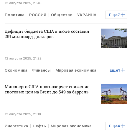
12 августа 2025, 21:46
Политика
РОССИЯ
Общество
УКРАИНА
Еще
7
Киев
ЗАПАД
Виктор Орбан
Дефицит бюджета США в июле составил
Дональд Трамп
Владимир Путин
ЕС
291 миллиард долларов
YouTube
12 августа 2025, 21:22
Экономика
Финансы
Мировая экономика
Еще
1
США
Минэнерго США прогнозирует снижение
спотовых цен на Brent до $49 за баррель
12 августа 2025, 21:18
Энергетика
Нефть
Мировая экономика
Еще
4