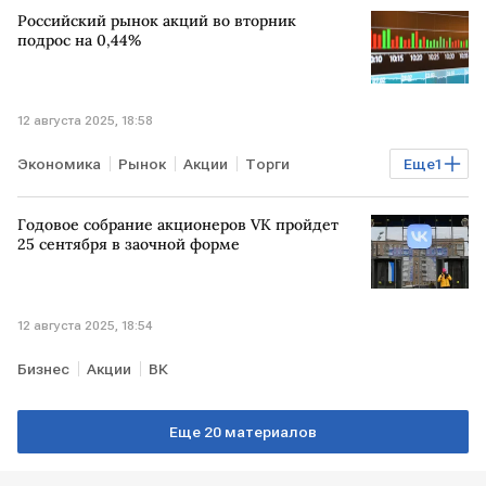
Российский рынок акций во вторник
ПСБ
"БКС Мир инвестиций"
подрос на 0,44%
12 августа 2025, 18:58
Экономика
Рынок
Акции
Торги
Еще
1
Мосбиржа
РТС
Годовое собрание акционеров VK пройдет
25 сентября в заочной форме
12 августа 2025, 18:54
Бизнес
Акции
ВК
Еще 20 материалов