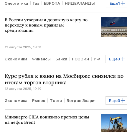
Энергетика
Газ
ЕВРОПА
НИДЕРЛАНДЫ
Еще
1
ICE
В России утвердили дорожную карту по
переходу к новым правилам
кредитования
12 августа 2025, 19:31
Экономика
Финансы
Банки
РОССИЯ
РФ
Еще
3
Владимир Путин
ФНС России
Курс рубля к юаню на Мосбирже снизился по
Социальный фонд
итогам торгов вторника
12 августа 2025, 19:19
Экономика
Рынок
Торги
Богдан Зварич
Еще
3
ОПЕК
"БКС Мир инвестиций"
ПСБ
Минэнерго США понизило прогноз цены
на нефть Brent