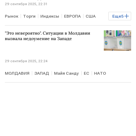
29 сентября 2025, 22:31
Рынок
Торги
Индексы
ЕВРОПА
США
Еще
5
ТУРЦИЯ
TotalEnergies
DAX
GSK
"Это невероятно". Ситуации в Молдавии
Мировая экономика
вызвала недоумение на Западе
29 сентября 2025, 22:24
МОЛДАВИЯ
ЗАПАД
Майя Санду
ЕС
НАТО