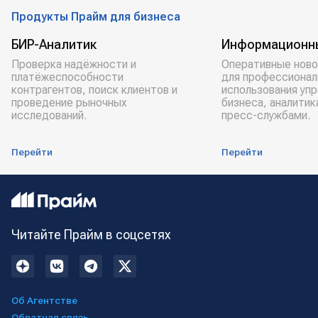
Продукты Прайм для бизнеса
БИР-Аналитик
Информационн
Проверка надёжности и
Оперативные ново
платёжеспособности
для профессионал
контрагентов, поиск клиентов и
использования уп
проведение рыночных
бизнеса, аналитик
исследований.
пресс-службами.
Перейти
Перейти
Читайте Прайм в соцсетях
Об Агентстве
Обратная связь