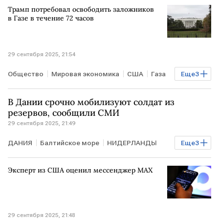
Трамп потребовал освободить заложников
В мире
в Газе в течение 72 часов
29 сентября 2025, 21:54
Общество
Мировая экономика
США
Газа
Еще
3
ИЗРАИЛЬ
Дональд Трамп
В мире
В Дании срочно мобилизуют солдат из
резервов, сообщили СМИ
29 сентября 2025, 21:49
ДАНИЯ
Балтийское море
НИДЕРЛАНДЫ
Еще
3
Сергей Лавров
НАТО
ЕС
Эксперт из США оценил мессенджер MAX
29 сентября 2025, 21:48