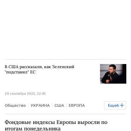
Владимир Путин
NIS
ООН
Мировая экономика
Газпром
В США рассказали, как Зеленский
"подставил" ЕС
29 сентября 2025, 22:40
Общество
УКРАИНА
США
ЕВРОПА
Еще
6
Владимир Зеленский
Дмитрий Песков
Фондовые индексы Европы выросли по
Дональд Трамп
НАТО
ВСУ
В мире
итогам понедельника