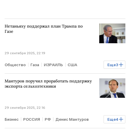
Нетаньяху поддержал план Трампа по
Газе
29 сентября 2025, 22:19
Общество
Газа
ИЗРАИЛЬ
США
Еще
3
Биньямин Нетаньяху
Дональд Трамп
Мантуров поручил проработать поддержку
В мире
экспорта сельхозтехники
29 сентября 2025, 22:16
Бизнес
РОССИЯ
РФ
Денис Мантуров
Еще
4
Минпромторг
Минсельхоз
Минфин