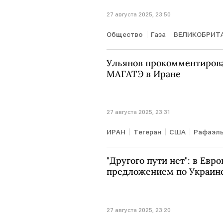
27 августа 2025, 23:50
Общество
Газа
ВЕЛИКОБРИТ
ООН
В мире
Ульянов прокомментирова
МАГАТЭ в Иране
27 августа 2025, 23:31
ИРАН
Тегеран
США
Рафаэль
МАГАТЭ
АЭС "Бушер"
МИД
"Другого пути нет": в Евр
предложением по Украин
27 августа 2025, 23:20