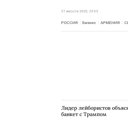
27 августа 2025, 23:53
РОССИЯ
Бизнес
АРМЕНИЯ
С
Никол Пашинян
МИД
Мирова
Лидер лейбористов объяс
банкет с Трампом