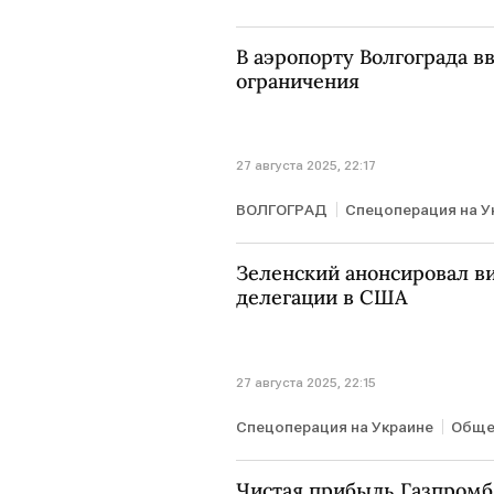
В аэропорту Волгограда 
ограничения
27 августа 2025, 22:17
ВОЛГОГРАД
Спецоперация на У
Зеленский анонсировал в
делегации в США
27 августа 2025, 22:15
Спецоперация на Украине
Обще
Владимир Путин
Стив Уиткоф
Чистая прибыль Газпромба