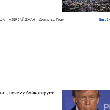
ША
АЗЕРБАЙДЖАН
Дональд Трамп
Еще
3
я экономика
нил, почему бойкотирует