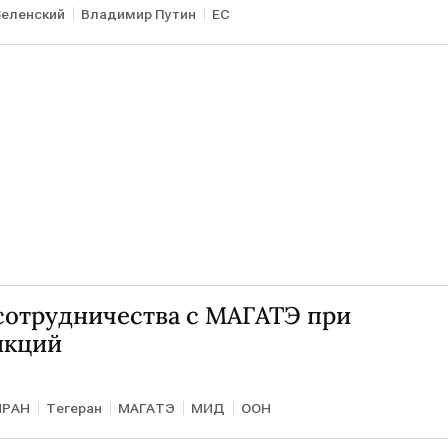
еленский
Владимир Путин
ЕС
сотрудничества с МАГАТЭ при
нкций
ИРАН
Тегеран
МАГАТЭ
МИД
ООН