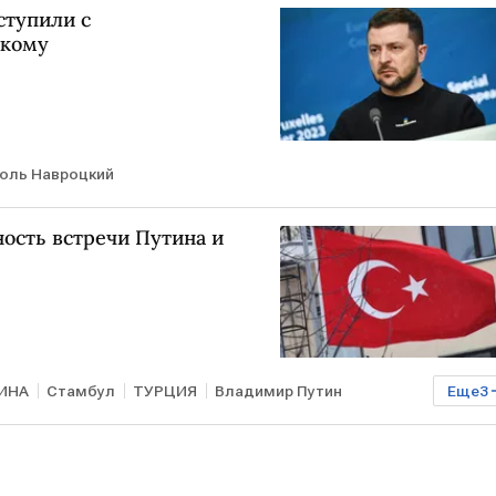
ступили с
скому
оль Навроцкий
ость встречи Путина и
ИНА
Стамбул
ТУРЦИЯ
Владимир Путин
Еще
3
 Трамп
В мире