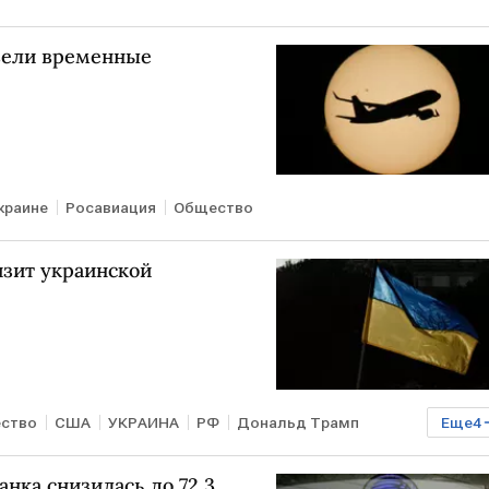
ввели временные
краине
Росавиация
Общество
изит украинской
ство
США
УКРАИНА
РФ
Дональд Трамп
Еще
4
ф
МИД
В мире
нка снизилась до 72,3