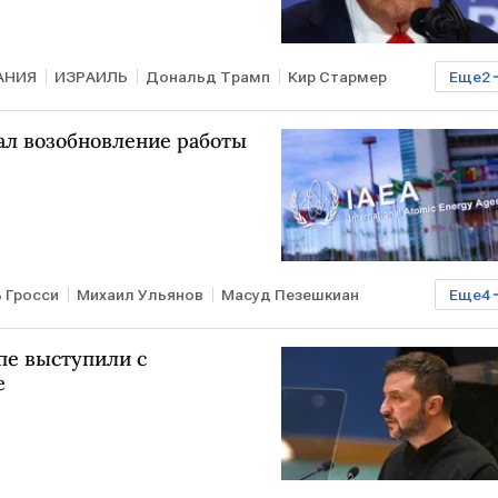
АНИЯ
ИЗРАИЛЬ
Дональд Трамп
Кир Стармер
Еще
2
л возобновление работы
 Гросси
Михаил Ульянов
Масуд Пезешкиан
Еще
4
В мире
опе выступили с
е