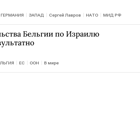
ГЕРМАНИЯ
ЗАПАД
Сергей Лавров
НАТО
МИД РФ
льства Бельгии по Израилю
зультатно
ЕЛЬГИЯ
ЕС
ООН
В мире