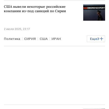
РФ
Владимир Зеленский
Виктор Орбан
США вывели некоторые российские
Владимир Мединский
ЕС
НАТО
компании из-под санкций по Сирии
2 июля 2025, 23:17
Политика
СИРИЯ
США
ИРАН
Еще
3
Дональд Трамп
Башар Асад
Рособоронэкспорт