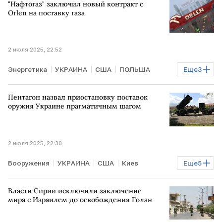
"Нафтогаз" заключил новый контракт с
Orlen на поставку газа
2 июля 2025, 22:52
Энергетика
УКРАИНА
США
ПОЛЬША
Еще
3
Денис Шмыгаль
Нафтогаз Украины
Orlen
Пентагон назвал приостановку поставок
оружия Украине прагматичным шагом
2 июля 2025, 22:30
Вооружения
УКРАИНА
США
Киев
Еще
5
Дмитрий Песков
Сергей Лавров
Politico
Власти Сирии исключили заключение
NBC
НАТО
мира с Израилем до освобождения Голан