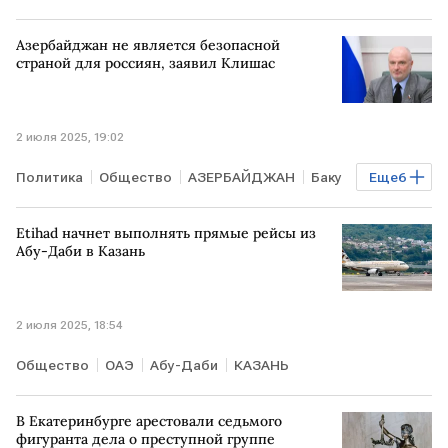
Азербайджан не является безопасной
страной для россиян, заявил Клишас
2 июля 2025, 19:02
Политика
Общество
АЗЕРБАЙДЖАН
Баку
Еще
6
РФ
Андрей Клишас
Дмитрий Песков
Etihad начнет выполнять прямые рейсы из
Мария Захарова
Sputnik
ООН
Абу-Даби в Казань
2 июля 2025, 18:54
Общество
ОАЭ
Абу-Даби
КАЗАНЬ
В Екатеринбурге арестовали седьмого
фигуранта дела о преступной группе