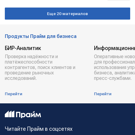
ВАШИНГТОН
Дмитрий Песков
Еще 20 материалов
Сергей Лавров
Politico
NBC
НАТО
Продукты Прайм для бизнеса
БИР-Аналитик
Информационн
Проверка надёжности и
Оперативные ново
платёжеспособности
для профессионал
контрагентов, поиск клиентов и
использования уп
проведение рыночных
бизнеса, аналитик
исследований.
пресс-службами.
Перейти
Перейти
Читайте Прайм в соцсетях