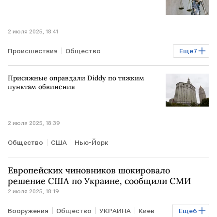
2 июля 2025, 18:41
Происшествия
Общество
Еще
7
Мировая экономика
ЕКАТЕРИНБУРГ
РФ
Присяжные оправдали Diddy по тяжким
АЗЕРБАЙДЖАН
Мария Захарова
МИД
пунктам обвинения
СК РФ
2 июля 2025, 18:39
Общество
США
Нью-Йорк
Европейских чиновников шокировало
решение США по Украине, сообщили СМИ
2 июля 2025, 18:19
Вооружения
Общество
УКРАИНА
Киев
Еще
6