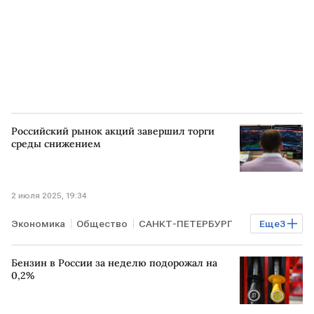
Российский рынок акций завершил торги
среды снижением
2 июля 2025, 19:34
Экономика
Общество
САНКТ-ПЕТЕРБУРГ
Еще
3
Елена Кожухова
Мосбиржа
Бензин в России за неделю подорожал на
"БКС Мир инвестиций"
0,2%