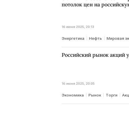
потолок цен на российску
16 июня 2025, 20:13
Энергетика
Нефть
Мировая э
Урсула фон дер Ляйен
Владим
Российский рынок акций 
16 июня 2025, 20:05
Экономика
Рынок
Торги
Ак
РТС
УК "Первая"