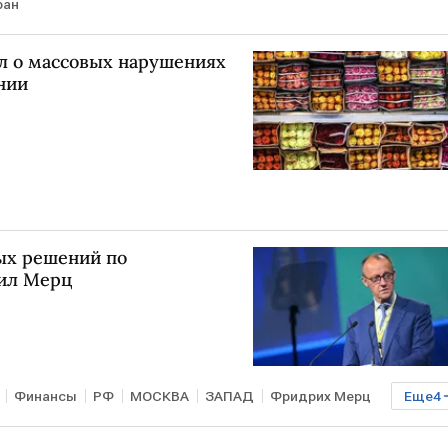
ран
л о массовых нарушениях
нии
ых решений по
вил Мерц
Финансы
РФ
МОСКВА
ЗАПАД
Фридрих Мерц
Еще
4
ЕС
Euroclear