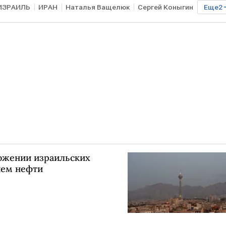
ИЗРАИЛЬ
ИРАН
Наталья Ващелюк
Сергей Коныгин
Еще
2
тожении израильских
ием нефти