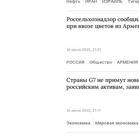
Нефть
ИРАН
ИЗРАИЛЬ
Теге
Россельхознадзор сообщи
при ввозе цветов из Арме
16 июня 2025, 21:31
РОССИЯ
Общество
АРМЕНИЯ
Страны G7 не примут нов
российским активам, зая
16 июня 2025, 21:17
Экономика
Мировая экономика
Дональд Трамп
Джо Байден