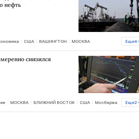
ю нефть
кономика
США
ВАШИНГТОН
МОСКВА
Еще
4
ир Путин
ЕС
ЕК
умеренно снизился
ции
МОСКВА
БЛИЖНИЙ ВОСТОК
США
Мосбиржа
Еще
2