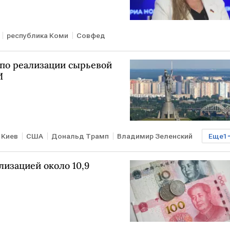
республика Коми
Совфед
 по реализации сырьевой
И
Киев
США
Дональд Трамп
Владимир Зеленский
Еще
1
изацией около 10,9