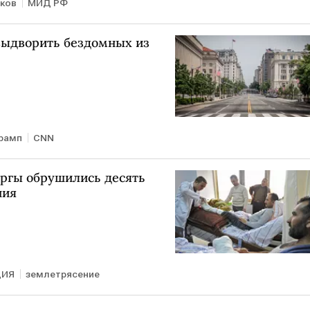
бков
МИД РФ
выдворить бездомных из
рамп
CNN
ргы обрушились десять
ния
ЦИЯ
землетрясение