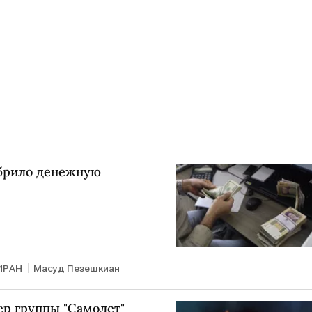
обрило денежную
ИРАН
Масуд Пезешкиан
р группы "Самолет"