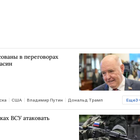
сованы в переговорах
асин
ска
США
Владимир Путин
Дональд Трамп
Еще
3
ТО
ках ВСУ атаковать