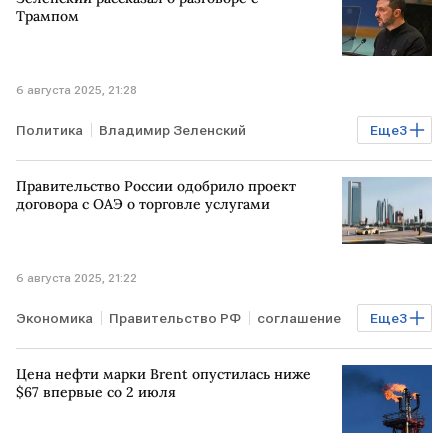
Трампом
6 августа 2025, 21:28
Политика
Владимир Зеленский
Еще
3
Телефонный разговор
Дональд Трамп
ЕС
Правительство России одобрило проект
договора с ОАЭ о торговле услугами
6 августа 2025, 21:22
Экономика
Правительство РФ
соглашение
Еще
3
ОАЭ
услуги
инвестиции
Цена нефти марки Brent опустилась ниже
$67 впервые со 2 июля