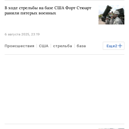
встреча
Дональд Трамп
В ходе стрельбы на базе США Форт Стюарт
ранили пятерых военных
6 августа 2025, 23:19
Происшествия
США
стрельба
база
Еще
2
пострадавшие
военные