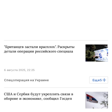
"Британцев застали врасплох". Раскрыты
детали операции российского спецназа
6 августа 2025, 22:25
Спецоперация на Украине
Еще
5
Конфликт на Украине
ВС РФ
пленные
США и Сербия будут укреплять связи в
ВЕЛИКОБРИТАНИЯ
военные
обороне и экономике, сообщил Госдеп