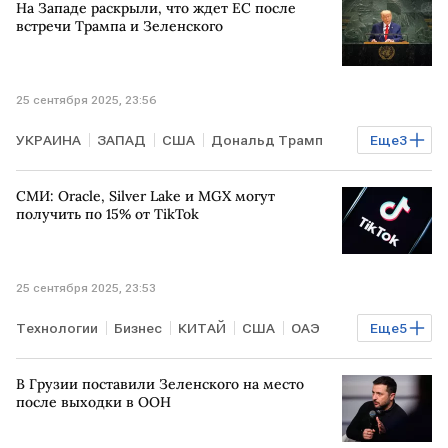
На Западе раскрыли, что ждет ЕС после
встречи Трампа и Зеленского
25 сентября 2025, 23:56
УКРАИНА
ЗАПАД
США
Дональд Трамп
Еще
3
Дмитрий Песков
НАТО
ЕС
СМИ: Oracle, Silver Lake и MGX могут
получить по 15% от TikTok
25 сентября 2025, 23:53
Технологии
Бизнес
КИТАЙ
США
ОАЭ
Еще
5
Дональд Трамп
Си Цзиньпин
TikTok
В Грузии поставили Зеленского на место
Oracle
ByteDance
после выходки в ООН