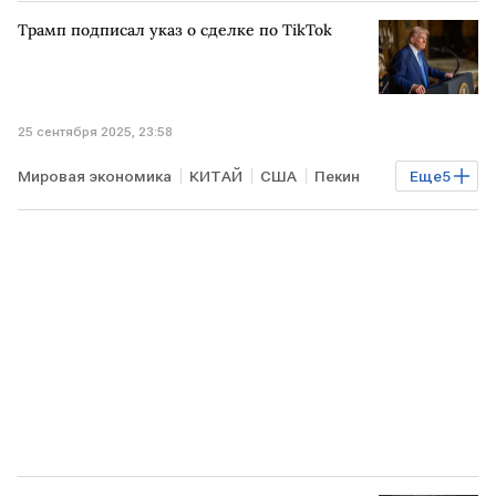
Владимир Зеленский
Трамп подписал указ о сделке по TikTok
25 сентября 2025, 23:58
Мировая экономика
КИТАЙ
США
Пекин
Еще
5
Дональд Трамп
Джей Ди Вэнс
Си Цзиньпин
TikTok
ByteDance