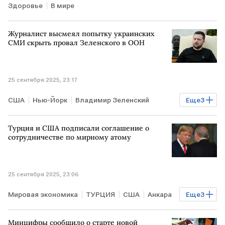
Здоровье
В мире
Журналист высмеял попытку украинских
СМИ скрыть провал Зеленского в ООН
25 сентября 2025, 23:17
США
Нью-Йорк
Владимир Зеленский
Еще
3
Дональд Трамп
ООН
В мире
Турция и США подписали соглашение о
сотрудничестве по мирному атому
25 сентября 2025, 23:06
Мировая экономика
ТУРЦИЯ
США
Анкара
Еще
3
Дональд Трамп
Реджеп Тайип Эрдоган
Минцифры сообщило о старте новой