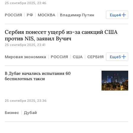
25 сентября 2025, 23:46
РОССИЯ
РФ
МОСКВА
Владимир Путин
Еще
4
Рафаэль Гросси
Алексей Лихачев
МАГАТЭ
Сербия понесет ущерб из-за санкций США
Росатом
против NIS, заявил Вучич
25 сентября 2025, 23:41
Мировая экономика
РОССИЯ
США
СЕРБИЯ
Еще
5
Нью-Йорк
Александр Вучич
Марко Рубио
В Дубае начались испытания 60
NIS
ООН
беспилотных такси
25 сентября 2025, 23:36
Бизнес
Дубай