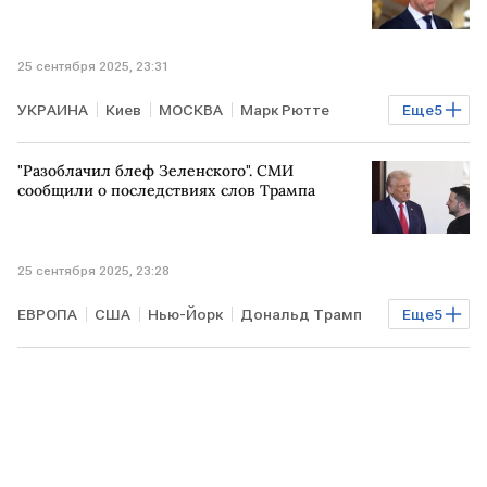
25 сентября 2025, 23:31
УКРАИНА
Киев
МОСКВА
Марк Рютте
Еще
5
Владимир Путин
Валерий Герасимов
НАТО
"Разоблачил блеф Зеленского". СМИ
ВСУ
ВС РФ
сообщили о последствиях слов Трампа
25 сентября 2025, 23:28
ЕВРОПА
США
Нью-Йорк
Дональд Трамп
Еще
5
Владимир Зеленский
Дмитрий Песков
ООН
The Spectator
ЕС