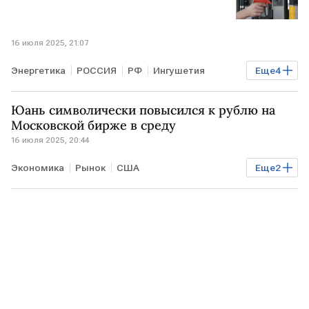
ЕАЭС
16 июля 2025, 21:07
Энергетика
РОССИЯ
РФ
Ингушетия
Еще
4
Хабаровский край
Александр Новак
Юань символически повысился к рублю на
Росстат
ЕАЭС
Московской бирже в среду
16 июля 2025, 20:44
Экономика
Рынок
США
Еще
2
"БКС Мир инвестиций"
УК Альфа-Капитал