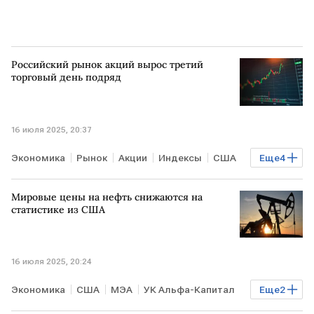
Российский рынок акций вырос третий
торговый день подряд
16 июля 2025, 20:37
Экономика
Рынок
Акции
Индексы
США
Еще
4
Елена Кожухова
Мосбиржа
Сургутнефтегаз
Мировые цены на нефть снижаются на
РТС
статистике из США
16 июля 2025, 20:24
Экономика
США
МЭА
УК Альфа-Капитал
Еще
2