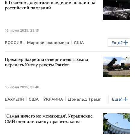
В Госдепе допустили введение пошлин на
российский палладий
16 июля 2025, 23:18
РОССИЯ
Мировая экономика
США
Еще
2
палладий
пошлины
Премьер Бахрейна отверг идею Трампа
передать Киеву ракеты Patriot
16 июля 2025, 22:48
БАХРЕЙН
США
УКРАИНА
Дональд Трамп
Еще
1
Хамад бен Иса Аль Халифа
"Самая ничего не меняющая". Украинские
СМИ оценили смену правительства