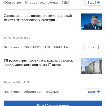
Общество
Мировая экономика
США
Еще
3
Дональд Трамп
Джером Пауэлл
CBS
Словакия вновь наложила вето на новый
пакет антироссийских санкций
16 июля 2025, 18:52
Политика
СЛОВАКИЯ
РФ
МАЛЬТА
Еще
3
Роберт Фицо
ЕС
ЕК
ГД рассмотрит проект о штрафах за поиск
экстремистского контента 17 июля
16 июля 2025, 18:38
Политика
Общество
Госдума
Еще
1
Роскомнадзор
Еще 20 материалов