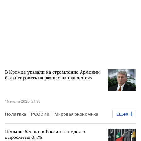
Renault Duster
В Кремле указали на стремление Армении
балансировать на разных направлениях
16 июля 2025, 21:30
Политика
РОССИЯ
Мировая экономика
Еще
8
АРМЕНИЯ
Ереван
РФ
Дмитрий Песков
Цены на бензин в России за неделю
Никол Пашинян
Алексей Оверчук
ЕС
выросли на 0,4%