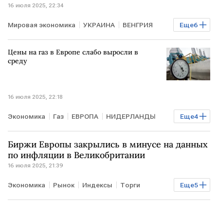
16 июля 2025, 22:34
Мировая экономика
УКРАИНА
ВЕНГРИЯ
Еще
6
Киев
Петер Сийярто
Урсула фон дер Ляйен
Цены на газ в Европе слабо выросли в
ЕС
ЕК
Politico
среду
16 июля 2025, 22:18
Экономика
Газ
ЕВРОПА
НИДЕРЛАНДЫ
Еще
4
НОРВЕГИЯ
ICE
УК Альфа-Капитал
ЕС
Биржи Европы закрылись в минусе на данных
по инфляции в Великобритании
16 июля 2025, 21:39
Экономика
Рынок
Индексы
Торги
Еще
5
ВЕЛИКОБРИТАНИЯ
ЕВРОПА
DAX
Renault