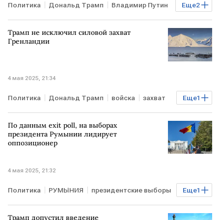
Политика
Дональд Трамп
Владимир Путин
Еще
2
Евросоюз
Конфликт на Украине
Трамп не исключил силовой захват
Гренландии
4 мая 2025, 21:34
Политика
Дональд Трамп
войска
захват
Еще
1
Гренландия
По данным еxit poll, на выборах
президента Румынии лидирует
оппозиционер
4 мая 2025, 21:32
Политика
РУМЫНИЯ
президентские выборы
Еще
1
Оппозиция
Трамп допустил введение