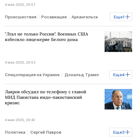
4 мая 2025, 20:57
Происшествия
Росавиация
Архангельск
Еще
1
ограничения
"Лгал не только России". Военных США
взбесило лицемерие Белого дома
4 мая 2025, 20:53
Спецоперация на Украине
Дональд Трамп
Еще
4
Конфликт на Украине
урегулирование
Лавров обсудил по телефону с главой
обман
экспертное мнение
МИД Пакистана индо-пакистанский
кризис
4 мая 2025, 20:42
Политика
Сергей Лавров
Еще
3