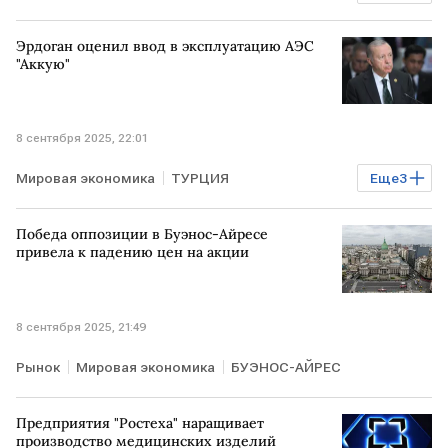
Litasco
ЕС
Эрдоган оценил ввод в эксплуатацию АЭС
"Аккую"
8 сентября 2025, 22:01
Мировая экономика
ТУРЦИЯ
Еще
3
Реджеп Тайип Эрдоган
АЭС "Аккую"
Победа оппозиции в Буэнос-Айресе
Росатом
привела к падению цен на акции
8 сентября 2025, 21:49
Рынок
Мировая экономика
БУЭНОС-АЙРЕС
Предприятия "Ростеха" наращивает
производство медицинских изделий