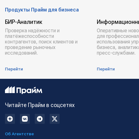
Продукты Прайм для бизнеса
БИР-Аналитик
Информационн
Проверка надёжности и
Оперативные ново
платёжеспособности
для профессионал
контрагентов, поиск клиентов и
использования уп
проведение рыночных
бизнеса, аналитик
исследований.
пресс-службами.
Перейти
Перейти
Читайте Прайм в соцсетях
Об Агентстве