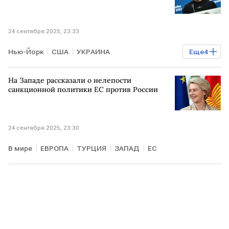
24 сентября 2025, 23:33
Нью-Йорк
США
УКРАИНА
Еще
4
Владимир Зеленский
Дональд Трамп
ООН
На Западе рассказали о нелепости
В мире
санкционной политики ЕС против России
24 сентября 2025, 23:30
В мире
ЕВРОПА
ТУРЦИЯ
ЗАПАД
ЕС