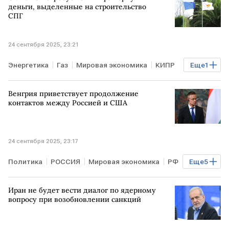
деньги, выделенные на строительство
СПГ
24 сентября 2025, 23:21
Энергетика
Газ
Мировая экономика
КИПР
Еще
1
ЕС
Венгрия приветствует продолжение
контактов между Россией и США
24 сентября 2025, 23:17
Политика
РОССИЯ
Мировая экономика
РФ
Еще
5
США
ВЕНГРИЯ
Петер Сийярто
Иран не будет вести диалог по ядерному
Марко Рубио
ООН
вопросу при возобновлении санкций