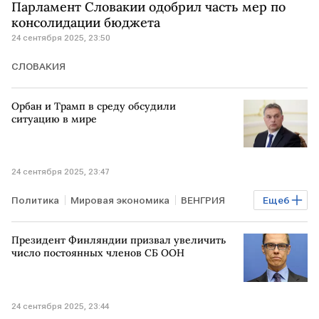
Парламент Словакии одобрил часть мер по
консолидации бюджета
24 сентября 2025, 23:50
СЛОВАКИЯ
Орбан и Трамп в среду обсудили
ситуацию в мире
24 сентября 2025, 23:47
Политика
Мировая экономика
ВЕНГРИЯ
Еще
6
США
УКРАИНА
Дональд Трамп
Президент Финляндии призвал увеличить
Петер Сийярто
Виктор Орбан
МИД
число постоянных членов СБ ООН
24 сентября 2025, 23:44