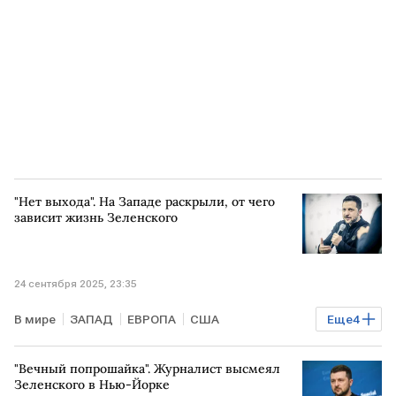
"Нет выхода". На Западе раскрыли, от чего
зависит жизнь Зеленского
24 сентября 2025, 23:35
В мире
ЗАПАД
ЕВРОПА
США
Еще
4
Владимир Зеленский
Дональд Трамп
ООН
"Вечный попрошайка". Журналист высмеял
НАТО
Зеленского в Нью-Йорке