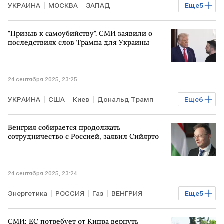
УКРАИНА
МОСКВА
ЗАПАД
Еще
5
Владимир Путин
Валерий Герасимов
НАТО
"Призыв к самоубийству". СМИ заявили о
The Telegraph
ВС РФ
В мире
последствиях слов Трампа для Украины
24 сентября 2025, 23:25
УКРАИНА
США
Киев
Дональд Трамп
Еще
6
Владимир Зеленский
Дмитрий Песков
Венгрия собирается продолжать
ООН
ЕС
ВСУ
В мире
сотрудничество с Россией, заявил Сийярто
24 сентября 2025, 23:24
Энергетика
РОССИЯ
Газ
ВЕНГРИЯ
Еще
5
МОСКВА
Петер Сийярто
МИД
ЕК
ЕС
СМИ: ЕС потребует от Кипра вернуть