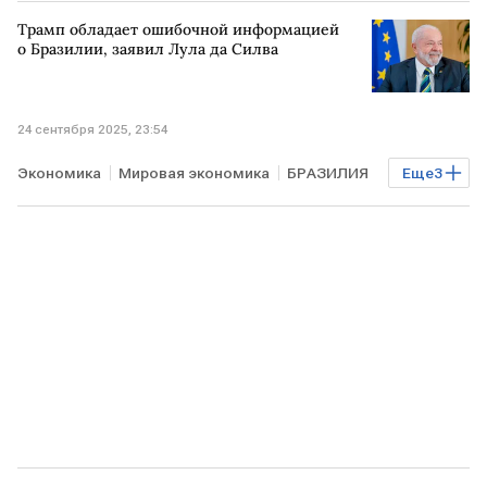
САНКТ-ПЕТЕРБУРГ
МОСКВА
Трамп обладает ошибочной информацией
аэропорт Шереметьево
о Бразилии, заявил Лула да Силва
24 сентября 2025, 23:54
Экономика
Мировая экономика
БРАЗИЛИЯ
Еще
3
Дональд Трамп
Лула да Силва
ООН