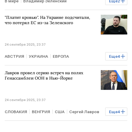
В мире
Владимир Зеленский
Еще
2
Дональд Трамп
Рада
СБУ
"Платит кровью". На Украине подсчитали,
что потерял ЕС из-за Зеленского
24 сентября 2025, 23:37
АВСТРИЯ
УКРАИНА
ЕВРОПА
Еще
4
Владимир Зеленский
МВФ
ЕС
В мире
Лавров провел серию встреч на полях
Генассамблеи ООН в Нью-Йорке
24 сентября 2025, 23:37
СЛОВАКИЯ
ВЕНГРИЯ
США
Сергей Лавров
Еще
4
МИД
ООН
ЕС
В мире