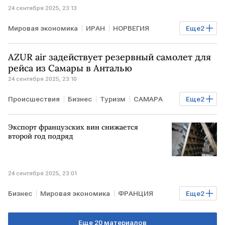
24 сентября 2025, 23:13
Мировая экономика
ИРАН
НОРВЕГИЯ
Еще
2
Тегеран
Масуд Пезешкиан
AZUR air задействует резервный самолет для
рейса из Самары в Анталью
24 сентября 2025, 23:10
Происшествия
Бизнес
Туризм
САМАРА
Еще
2
Анталья
Azur Air
Экспорт французских вин снижается
второй год подряд
24 сентября 2025, 23:01
Бизнес
Мировая экономика
ФРАНЦИЯ
Еще
2
США
КИТАЙ
ЕС
Еще 20 материалов