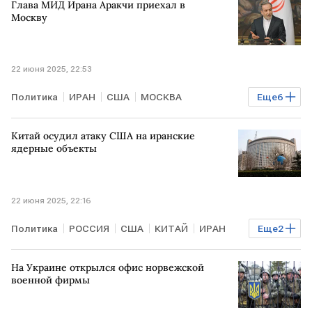
Глава МИД Ирана Аракчи приехал в
Москву
22 июня 2025, 22:53
Политика
ИРАН
США
МОСКВА
Еще
6
Мария Захарова
Дональд Трамп
Китай осудил атаку США на иранские
Джей Ди Вэнс
МИД
ООН
МАГАТЭ
ядерные объекты
22 июня 2025, 22:16
Политика
РОССИЯ
США
КИТАЙ
ИРАН
Еще
2
ООН
МАГАТЭ
На Украине открылся офис норвежской
военной фирмы