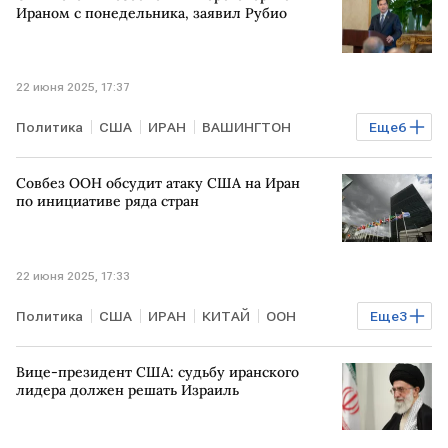
Антониу Гутерреш
ООН
МИД
МАГАТЭ
Ираном с понедельника, заявил Рубио
22 июня 2025, 17:37
Политика
США
ИРАН
ВАШИНГТОН
Еще
6
Марко Рубио
Дональд Трамп
Совбез ООН обсудит атаку США на Иран
Антониу Гутерреш
ООН
МИД
Fox News
по инициативе ряда стран
22 июня 2025, 17:33
Политика
США
ИРАН
КИТАЙ
ООН
Еще
3
Совбез
РОССИЯ
ИЗРАИЛЬ
Вице-президент США: судьбу иранского
лидера должен решать Израиль