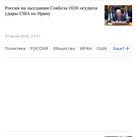
МИНСК
БЕЛОРУССИЯ
КИТАЙ
Россия на заседании Совбеза ООН осудила
Роман Головченко
Нацбанк
удары США по Ирану
22 июня 2025, 23:27
Политика
РОССИЯ
Общество
ИРАН
США
Еще
7
ВАШИНГТОН
Василий Небензя
Дональд Трамп
Джей Ди Вэнс
ООН
МИД
МАГАТЭ