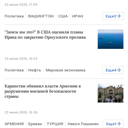
22 июня 2025, 17:09
Политика
ВАШИНГТОН
США
ИРАН
Еще
2
Джей Ди Вэнс
NBC
"Зачем им это?" В США оценили планы
Ирана по закрытию Ормузского пролива
22 июня 2025, 16:53
Политика
Нефть
Мировая экономика
Еще
4
ИРАН
Ормузский пролив
США
Карапетян обвинил власти Армении в
Джей Ди Вэнс
NBC
разрушении внешней безопасности
страны
22 июня 2025, 16:36
АРМЕНИЯ
Ереван
ТУРЦИЯ
Никол Пашинян
Еще
1