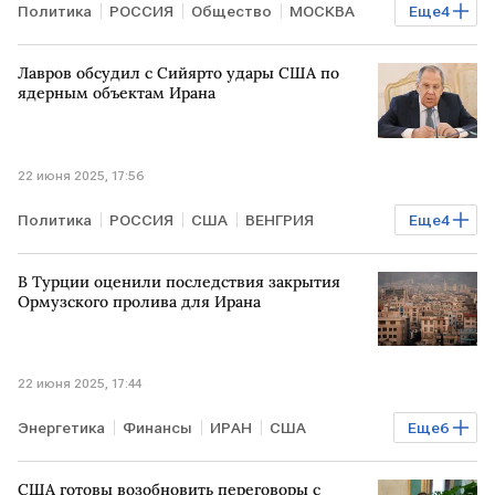
Политика
РОССИЯ
Общество
МОСКВА
Еще
4
Сергей Миронов
Владимир Путин
Госдума
Лавров обсудил с Сийярто удары США по
Федеральное собрание
ядерным объектам Ирана
22 июня 2025, 17:56
Политика
РОССИЯ
США
ВЕНГРИЯ
Еще
4
Сергей Лавров
Петер Сийярто
МИД РФ
В Турции оценили последствия закрытия
ИРАН
Ормузского пролива для Ирана
22 июня 2025, 17:44
Энергетика
Финансы
ИРАН
США
Еще
6
Ормузский пролив
Дональд Трамп
США готовы возобновить переговоры с