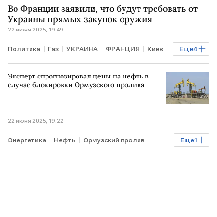
Во Франции заявили, что будут требовать от
Дональд Трамп
Джей Ди Вэнс
ООН
Украины прямых закупок оружия
22 июня 2025, 19:49
МАГАТЭ
Совбез
Политика
Газ
УКРАИНА
ФРАНЦИЯ
Киев
Еще
4
Сергей Лавров
Renault
НАТО
МИД РФ
Эксперт спрогнозировал цены на нефть в
случае блокировки Ормузского пролива
22 июня 2025, 19:22
Энергетика
Нефть
Ормузский пролив
Еще
1
ИРАН
КИТАЙ