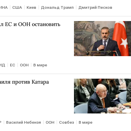
ИНА
США
Киев
Дональд Трамп
Дмитрий Песков
л ЕС и ООН остановить
ИД
ЕС
ООН
В мире
аиля против Катара
Р
Василий Небензя
ООН
Совбез
В мире