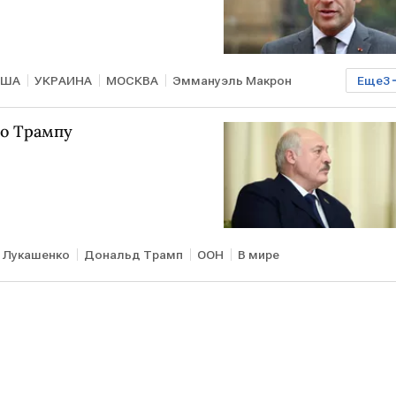
ЬША
УКРАИНА
МОСКВА
Эммануэль Макрон
Еще
3
Минобороны РФ
мо Трампу
 Лукашенко
Дональд Трамп
ООН
В мире