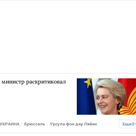
ий министр раскритиковал
УКРАИНА
Брюссель
Урсула фон дер Ляйен
Еще
3