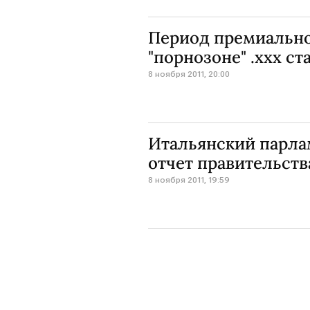
Период премиально
"порнозоне" .xxx ст
8 ноября 2011, 20:00
Итальянский парла
отчет правительств
8 ноября 2011, 19:59