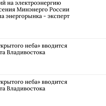
ий на электроэнергию
есения Минэнерго России
а энергорынка - эксперт
крытого неба» вводится
та Владивостока
крытого неба» вводится
та Владивостока