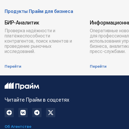
Продукты Прайм для бизнеса
БИР-Аналитик
Информационн
Проверка надёжности и
Оперативные ново
платёжеспособности
для профессионал
контрагентов, поиск клиентов и
использования уп
проведение рыночных
бизнеса, аналитик
исследований.
пресс-службами.
Перейти
Перейти
Читайте Прайм в соцсетях
Об Агентстве