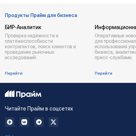
Продукты Прайм для бизнеса
БИР-Аналитик
Информационн
Проверка надёжности и
Оперативные ново
платёжеспособности
для профессионал
контрагентов, поиск клиентов и
использования уп
проведение рыночных
бизнеса, аналитик
исследований.
пресс-службами.
Перейти
Перейти
Читайте Прайм в соцсетях