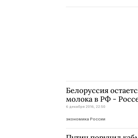
Белоруссия остает
молока в РФ - Росс
6 декабря 2016, 22:50
экономика России
Путин поручил каб