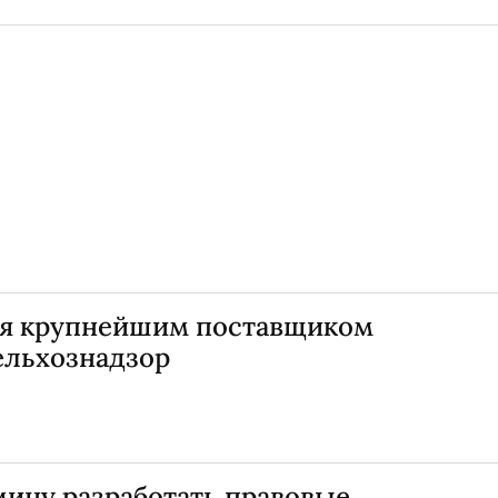
ся крупнейшим поставщиком
ельхознадзор
мину разработать правовые