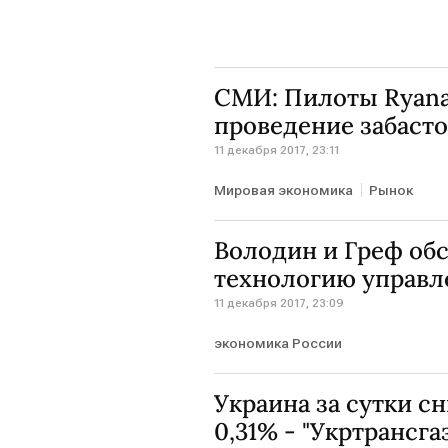
СМИ: Пилоты Ryanai
проведение забаст
11 декабря 2017, 23:11
Мировая экономика
Рынок
Володин и Греф об
технологию управле
11 декабря 2017, 23:09
экономика России
Украина за сутки сн
0,31% - "Укртрансга