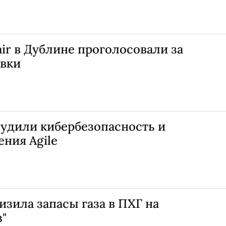
r в Дублине проголосовали за
овки
судили кибербезопасность и
ния Agile
изила запасы газа в ПХГ на
з"