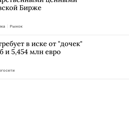
вской Бирже
ика
Рынок
ребует в иске от "дочек"
уб и 5,454 млн евро
ргосети