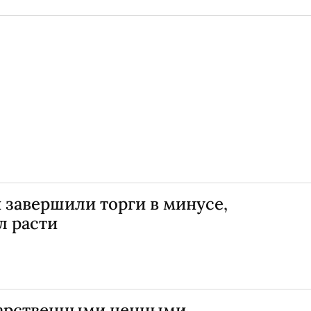
 завершили торги в минусе,
л расти
дарственными ценными