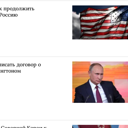
ах продолжить
 Россию
писать договор о
ингтоном
 Северной Кореи к