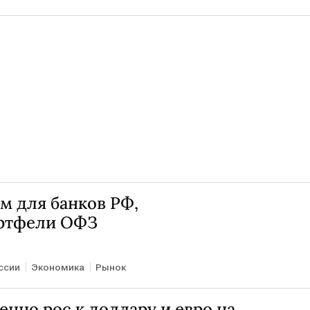
м для банков РФ,
ртфели ОФЗ
ссии
Экономика
Рынок
енно рос к доллару и евро на