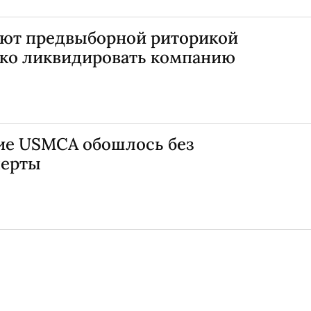
тают предвыборной риторикой
ко ликвидировать компанию
ие USMCA обошлось без
перты