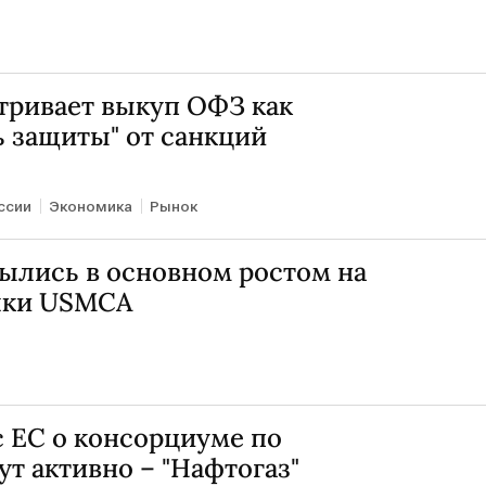
ривает выкуп ОФЗ как
 защиты" от санкций
ссии
Экономика
Рынок
ылись в основном ростом на
лки USMCA
 ЕС о консорциуме по
т активно – "Нафтогаз"