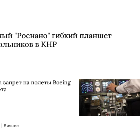
ный "Роснано" гибкий планшет
ольников в КНР
а запрет на полеты Boeing
ета
Бизнес