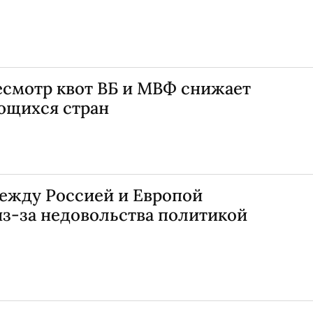
есмотр квот ВБ и МВФ снижает
ющихся стран
между Россией и Европой
из-за недовольства политикой