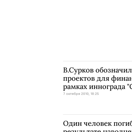
В.Сурков обозначил
проектов для фина
рамках иннограда "
7 октября 2010, 18:25
Один человек погиб
результате наводне